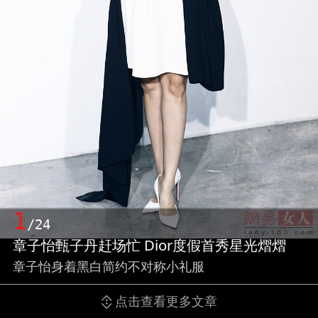
1
/24
章子怡甄子丹赶场忙 Dior度假首秀星光熠熠
章子怡身着黑白简约不对称小礼服
点击查看更多文章