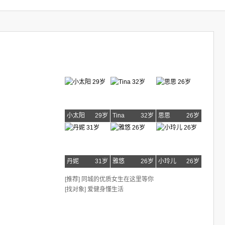
小太阳
29岁
Tina
32岁
思思
26岁
丹妮
31岁
雅悠
26岁
小玲儿
26岁
[推荐] 同城的优质女生在这里等你
[找对象] 爱健身懂生活