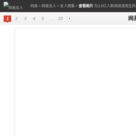
网易
>
网易女人
>
女人图集
>
查看图片
为3.6亿人新闻阅读而生
网易
1
2
3
4
5
...
20