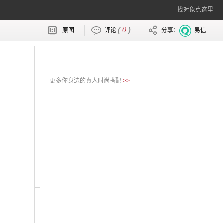
找对象点这里
0
(
)
原图
评论
分享：
易信
更多你身边的真人时尚搭配
>>