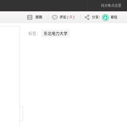
找对象点这里
0
(
)
原图
评论
分享：
易信
标签：
东北电力大学