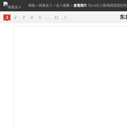
网易
>
网易女人
>
女人图集
>
查看图片
为3.6亿人新闻阅读而生
东
1
2
3
4
5
...
11