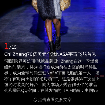
1
/15
Chi Zhang70亿美元全球NASA宇宙飞船首秀
“潮流跨界英雄”张驰携品牌Chi Zhang在这一季燃爆
纽约时装周，将秀场打造成为前往太空的时尚异世
界，成为全球时尚进驻NASA宇宙飞船的第一人，堪
称宇宙时尚王朝的“绝对领主”。这是张驰第二次登上
纽约时装周的舞台，同为本场大秀合作伙伴的唯品
会和腾讯QQ空间，在其发布的《AI+时尚：中国95
后流行色报告》中提到，95后最爱的颜色之一为“95
点击查看更多文章
度黑”，这一理念与张驰2017秋冬系列所表达的未来